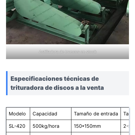
Astilladora de troncos en stock
Especificaciones técnicas de
trituradora de discos a la venta
Modelo
Capacidad
Tamaño de entrada
Tama
SL-420
500kg/hora
150*150mm
2-5