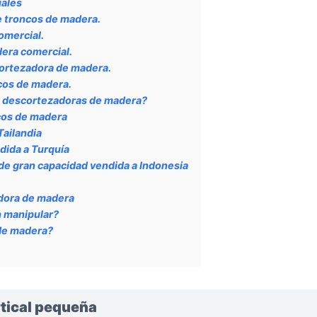
iales
e troncos de madera.
omercial.
era comercial.
cortezadora de madera.
cos de madera.
s descortezadoras de madera?
cos de madera
Tailandia
dida a Turquía
e gran capacidad vendida a Indonesia
dora de madera
n manipular?
 de madera?
rtical pequeña