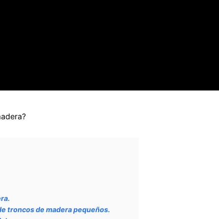
madera?
ra.
 de troncos de madera pequeños.