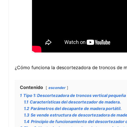
¿Cómo funciona la descortezadora de troncos de 
Contenido
esconder
1
Tipo 1: Descortezadora de troncos vertical pequeña
1.1
Características del descortezador de madera.
1.2
Parámetros del decapante de madera portátil.
1.3
Se vende estructura de descortezadora de made
1.4
Principio de funcionamiento del descortezador