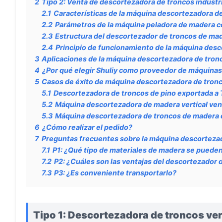
2
Tipo 2: Venta de descortezadora de troncos industr
2.1
Características de la máquina descortezadora d
2.2
Parámetros de la máquina peladora de madera c
2.3
Estructura del descortezador de troncos de mad
2.4
Principio de funcionamiento de la máquina des
3
Aplicaciones de la máquina descortezadora de tron
4
¿Por qué elegir Shuliy como proveedor de máquina
5
Casos de éxito de máquina descortezadora de tron
5.1
Descortezadora de troncos de pino exportada a 
5.2
Máquina descortezadora de madera vertical ven
5.3
Máquina descortezadora de troncos de madera d
6
¿Cómo realizar el pedido?
7
Preguntas frecuentes sobre la máquina descorteza
7.1
P1: ¿Qué tipo de materiales de madera se puede
7.2
P2: ¿Cuáles son las ventajas del descortezador
7.3
P3: ¿Es conveniente transportarlo?
Tipo 1: Descortezadora de troncos ve