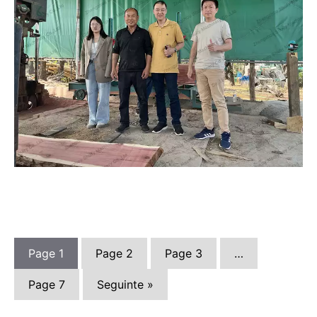
Page
1
Page
2
Page
3
…
Page
7
Seguinte »