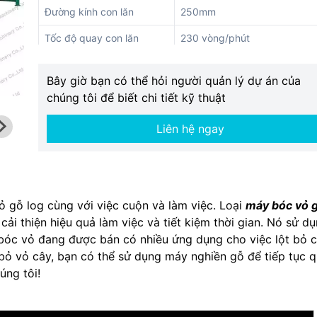
Đường kính con lăn
250mm
Tốc độ quay con lăn
230 vòng/phút
Chiều dài con lăn
580mm
Bây giờ bạn có thể hỏi người quản lý dự án của
Quyền lực
7,5 * 2kW
chúng tôi để biết chi tiết kỹ thuật
Cân nặng
2,5t
Liên hệ ngay
Kích thước (L * W * H)
6*2.1*1.5m
 gỗ log cùng với việc cuộn và làm việc. Loại
máy bóc vỏ 
i thiện hiệu quả làm việc và tiết kiệm thời gian. Nó sử d
bóc vỏ đang được bán có nhiều ứng dụng cho việc lột bỏ 
 bỏ vỏ cây, bạn có thể sử dụng máy nghiền gỗ để tiếp tục 
úng tôi!