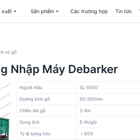
 xuất
Sản phẩm
Các trường hợp
Tin tức
ch vỏ gỗ
ng Nhập Máy Debarker
Người mẫu
SL-S500
Đường kính gỗ
50-200mm
Chiều dài gỗ
2-4m
Dung tích
5-6t/giờ
Tỷ lệ bong tróc
＞95%