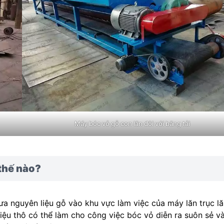
Máy bóc vỏ gỗ con lăn đôi với băng tải
thế nào?
ưa nguyên liệu gỗ vào khu vực làm việc của máy lăn trục lă
iệu thô có thể làm cho công việc bóc vỏ diễn ra suôn sẻ v