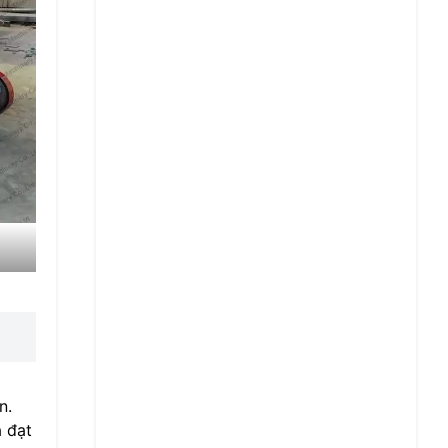
n.
à đạt