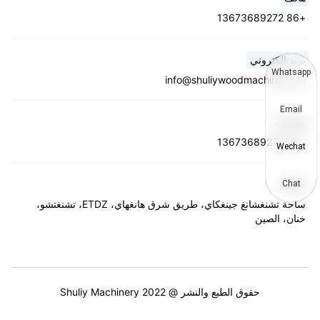
+86 13673689272
بريد إلكتروني
Whatsapp
info@shuliywoodmachine.com
Email
واتساب
+86 13673689272
Wechat
عنوان
Chat
ساحة تشنغشانغ جينغكاي، طريق شرق هانغهاي، ETDZ، تشنغتشو،
خنان، الصين
حقوق الطبع والنشر @ 2022 Shuliy Machinery