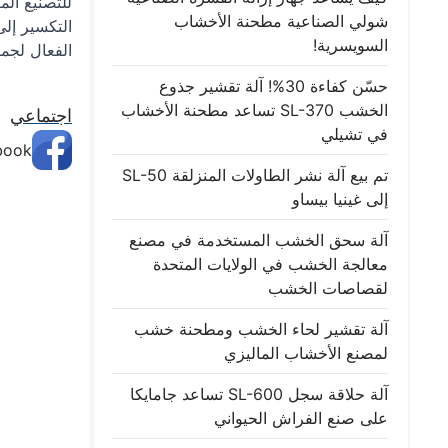
للتصنيع الم
شولي الصناعية مطحنة الأخشاب
التكسير إلى
السويسرية!
الفعال لجمي
حسّن كفاءة 30%! آلة تقشير جذوع
الخشب SL-370 تساعد مطحنة الأخشاب
اجتماعي
في تشيلي
book
تم بيع آلة نشر الطاولات المنزلقة SL-50
إلى غينيا بيساو
آلة سحق الخشب المستخدمة في مصنع
معالجة الخشب في الولايات المتحدة
لقصاصات الخشب
آلة تقشير لحاء الخشب ومطحنة خشب
لمصنع الأخشاب الماليزي
آلة حلاقة سجل SL-600 تساعد جامايكا
على صنع الفراش الحيواني