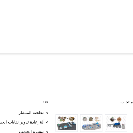
منتجات
فئة
> مطحنة المنشار
> آلة إعادة تدوير نفايات ال
> منشرة الخشب