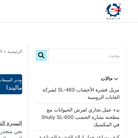
الرئيسية
»
ال
حالات
مدير المبيعا
ماليندا
مزيل قشرة الأخشاب SL-460 لشركة
الغابات الروسية
بدء عمل تجاري لفرش الحيوانات مع
مطحنة نشارة الخشب Shuliy SL-600
السيرة الذا
في المكسيك
نحن متجذرو
كيف يساعد جهاز إزالة القشرة الصناعية