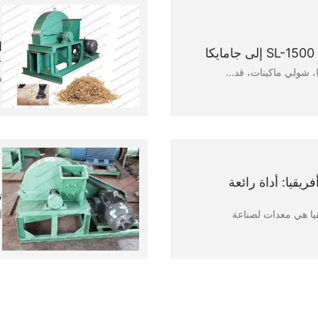
ا
ع
ف
يقيا: أداة رائعة
ت
يا هي معدات لصناعة
آ