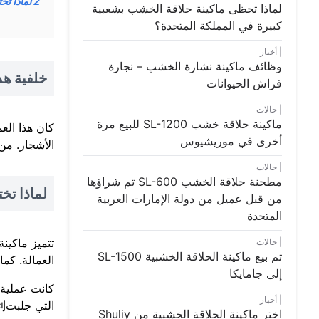
2
لماذا تختار 
لماذا تحظى ماكينة حلاقة الخشب بشعبية
كبيرة في المملكة المتحدة؟
أخبار
وظائف ماكينة نشارة الخشب – نجارة
خلفية هذ
فراش الحيوانات
حالات
ماكينة حلاقة خشب SL-1200 للبيع مرة
كان هذا الع
أخرى في موريشيوس
الأشجار. من 
حالات
مطحنة حلاقة الخشب SL-600 تم شراؤها
لماذا تختار م
من قبل عميل من دولة الإمارات العربية
المتحدة
حالات
تم بيع ماكينة الحلاقة الخشبية SL-1500
العمالة. كما
إلى جامايكا
كانت عملية 
أخبار
التي جلبت便利 وفوائد كبيرة لعمله في
اختر ماكينة الحلاقة الخشبية من Shuliy