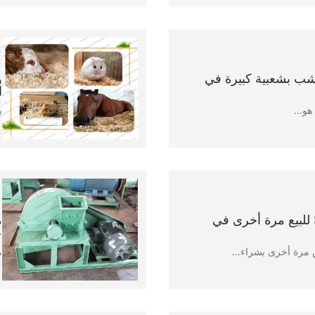
خشب بشعبية كبيرة في
و
ا
هو...
ي
ماكينة حلاقة خشب SL-1200 للبيع مرة أخرى في
ع
مرة أخرى بشراء...
م