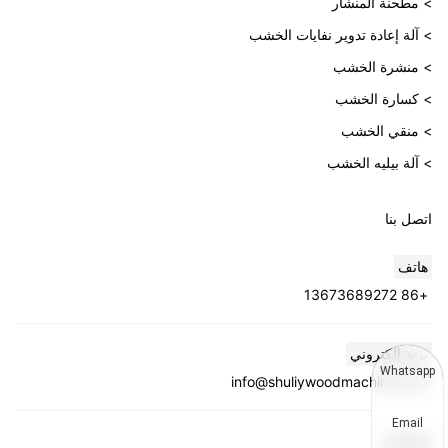
> مطحنة المنشار
> آلة إعادة تدوير نفايات الخشب
> منشرة الخشب
> كسارة الخشب
> منقي الخشب
> آلة بيليه الخشب
اتصل بنا
هاتف
+86 13673689272
بريد إلكتروني
Whatsapp
info@shuliywoodmachine.com
Email
واتساب