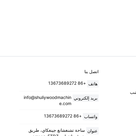
اتصل بنا
+86 13673689272
هاتف
خشب
info@shuliywoodmachin
بريد إلكتروني
e.com
+86 13673689272
واتساب
ساحة تشنغشانغ جينغكاي، طريق
عنوان