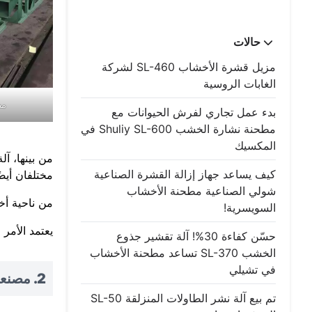
حالات
مزيل قشرة الأخشاب SL-460 لشركة
الغابات الروسية
مص
بدء عمل تجاري لفرش الحيوانات مع
مطحنة نشارة الخشب Shuliy SL-600 في
المكسيك
من بينها، آ
كيف يساعد جهاز إزالة القشرة الصناعية
مختلفان أيضً
شولي الصناعية مطحنة الأخشاب
من ناحية أخ
السويسرية!
يعتمد الأمر
حسّن كفاءة 30%! آلة تقشير جذوع
الخشب SL-370 تساعد مطحنة الأخشاب
في تشيلي
2. مصنعي وموردي آلات تقطيع الخشب ذوي السمعة الطيبة
تم بيع آلة نشر الطاولات المنزلقة SL-50