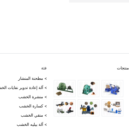
منتجات
فئة
> مطحنة المنشار
> آلة إعادة تدوير نفايات ال
> منشرة الخشب
> كسارة الخشب
> منقي الخشب
> آلة بيليه الخشب