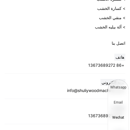
> كسارة الخشب
> منقي الخشب
> آلة بيليه الخشب
اتصل بنا
هاتف
+86 13673689272
بريد إلكتروني
Whatsapp
info@shuliywoodmachine.com
Email
واتساب
+86 13673689272
Wechat