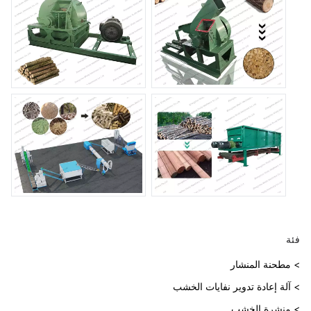
فئة
> مطحنة المنشار
> آلة إعادة تدوير نفايات الخشب
> منشرة الخشب