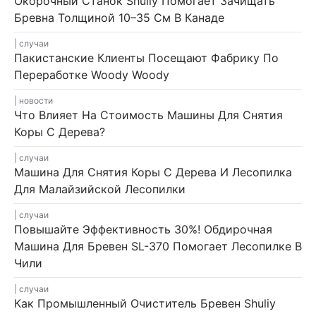
Окорочный Станок Shuliy Помогает Зачищать
Бревна Толщиной 10–35 См В Канаде
случаи
Пакистанские Клиенты Посещают Фабрику По
Переработке Woody Woody
новости
Что Влияет На Стоимость Машины Для Снятия
Коры С Дерева?
случаи
Машина Для Снятия Коры С Дерева И Лесопилка
Для Малайзийской Лесопилки
случаи
Повышайте Эффективность 30%! Обдирочная
Машина Для Бревен SL-370 Помогает Лесопилке В
Чили
случаи
Как Промышленный Очиститель Бревен Shuliy