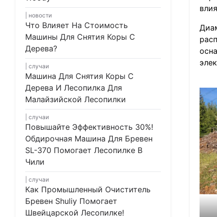
влия
новости
Что Влияет На Стоимость
Диам
Машины Для Снятия Коры С
расп
Дерева?
осн
элек
случаи
Машина Для Снятия Коры С
Дерева И Лесопилка Для
Малайзийской Лесопилки
случаи
Повышайте Эффективность 30%!
Обдирочная Машина Для Бревен
SL-370 Помогает Лесопилке В
Чили
случаи
Как Промышленный Очиститель
Бревен Shuliy Помогает
Швейцарской Лесопилке!