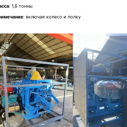
асса
: 1,8 тонны
римечание
: включая колесо и полку