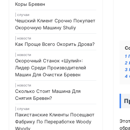
Коры Бревен
случаи
Чешский Клиент Срочно Покупает
Окорочную Машину Shuliy
новости
Как Проще Всего Окорить Дрова?
С
новости
1
Окорочный Станок «Шулий»:
2
Лидер Среди Производителей
3
Машин Для Очистки Бревен
4
новости
Сколько Стоит Машина Для
Снятия Бревен?
П
случаи
Пакистанские Клиенты Посещают
Этот
Фабрику По Переработке Woody
обра
Woody