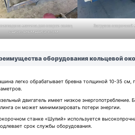
оизведена машина для окорки колец
Загрузка окорочной
с дизельным двигателем
реимущества оборудования кольцевой ок
шина легко обрабатывает бревна толщиной 10-35 см, 
аметров.
зельный двигатель имеет низкое энергопотребление. 
линга он может минимизировать потери энергии.
окорочном станке «Шулий» используется высокопрочная
одлевает срок службы оборудования.