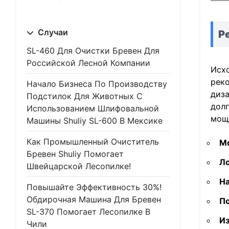
Случаи
Р
SL-460 Для Очистки Бревен Для
Российской Лесной Компании
Исхо
рек
Начало Бизнеса По Производству
диза
Подстилок Для Животных С
долг
Использованием Шлифовальной
мощ
Машины Shuliy SL-600 В Мексике
Как Промышленный Очиститель
М
Бревен Shuliy Помогает
Л
Швейцарской Лесопилке!
Н
Повышайте Эффективность 30%!
Обдирочная Машина Для Бревен
По
SL-370 Помогает Лесопилке В
И
Чили