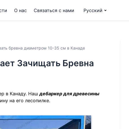
сти
О нас
Связаться с нами
Русский
ывать бревна диаметром 10-35 см в Канаде
гает Зачищать Бревна
ер в Канаду. Наш
дебаркер для древесины
ну на его лесопилке.