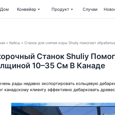
Дом
Конвейер
Продукт
Случаи
Ново
ная
»
Кейсы
»
Станок для снятия коры Shuliy помогает обрабат
орочный Станок Shuliy Помо
лщиной 10–35 См В Канаде
чень рады недавно экспортировать кольцевую дебарк
г канадскому клиенту эффективно дебарковать древеси