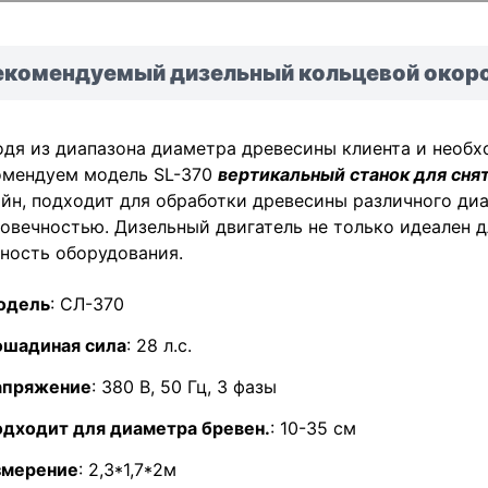
екомендуемый дизельный кольцевой окор
дя из диапазона диаметра древесины клиента и необх
омендуем модель SL-370
вертикальный станок для сня
йн, подходит для обработки древесины различного ди
овечностью. Дизельный двигатель не только идеален д
ность оборудования.
одель
: СЛ-370
ошадиная сила
: 28 л.с.
апряжение
: 380 В, 50 Гц, 3 фазы
дходит для диаметра бревен.
: 10-35 см
змерение
: 2,3*1,7*2м