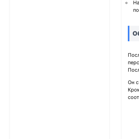
На
по
О
Посл
перс
Посл
Он с
Кром
соот