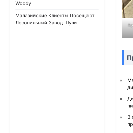
Woody
Малазийские Клиенты Посещают
Лесопильный Завод Шули
Пр
П
Ма
ди
Ди
пи
В 
пр