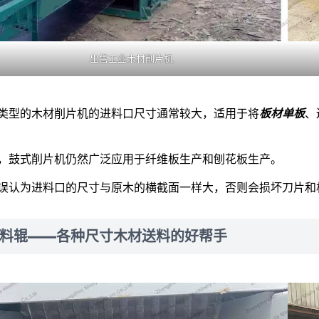
出售工业木材削片机
类型的木材削片机的进料口尺寸通常较大，适用于将
板材单板
、
，鼓式削片机仍然广泛应用于纤维板生产和刨花板生产。
误认为进料口的尺寸与原木的横截面一样大，否则会损坏刀片和
料辊——各种尺寸木材送料的好帮手