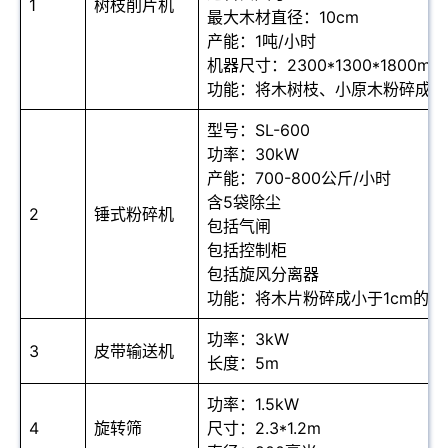
1
树枝削片机
最大木材直径：10cm
产能：1吨/小时
机器尺寸：2300*1300*1800mm
功能：将木树枝、小原木粉碎成木
型号：SL-600
功率：30kW
产能：700-800公斤/小时
含5袋除尘
2
锤式粉碎机
包括气闸
包括控制柜
包括旋风分离器
功能：将木片粉碎成小于1cm的锯
功率：3kW
3
皮带输送机
长度：5m
功率：1.5kW
4
旋转筛
尺寸：2.3*1.2m