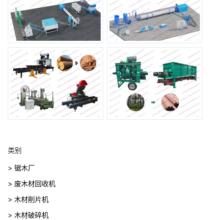
类别
> 锯木厂
> 废木材回收机
> 木材削片机
> 木材破碎机