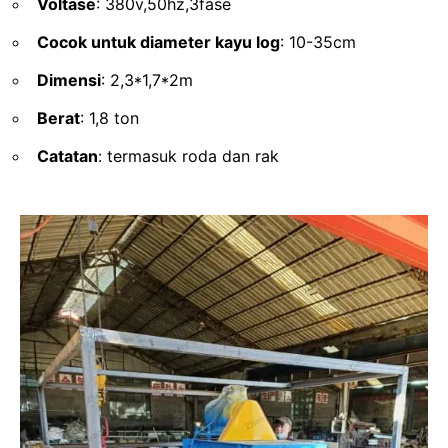
Voltase
: 380v,50hz,3fase
Cocok untuk diameter kayu log
: 10-35cm
Dimensi
: 2,3*1,7*2m
Berat
: 1,8 ton
Catatan
: termasuk roda dan rak