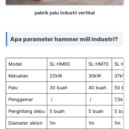
pabrik palu industri vertikal
Apa parameter hammer mill industri?
Model
SL-HM60
SL-HM70
SL-HM
Kekuatan
22kW
30kW
37kW
Palu
30 buah
40 buah
50 bu
Penggemar
/
/
7,5kW
Penghilang debu
5 buah
5 buah
5 bua
Diameter siklon
1m
1m
1m