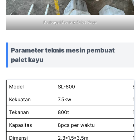
Berbagai Bentuk Palet Kayu
Parameter teknis mesin pembuat
palet kayu
Model
SL-800
SL
Kekuatan
7.5kw
15
Tekanan
800t
10
Kapasitas
8pcs per waktu
sa
Dimensi
2,3*1,5*3,5m
1,9