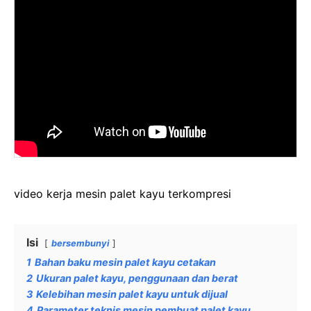
video kerja mesin palet kayu terkompresi
Isi
bersembunyi
1
Bahan baku mesin palet kayu cetakan
2
Ukuran palet kayu, penggunaan dan berat
3
Kelebihan mesin palet kayu untuk dijual
4
Parameter teknis mesin pembuat palet kayu