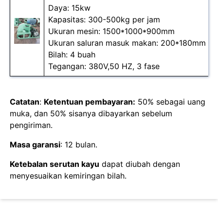
Daya: 15kw
Kapasitas: 300-500kg per jam
Ukuran mesin: 1500*1000*900mm
1
Ukuran saluran masuk makan: 200*180mm
Bilah: 4 buah
Tegangan: 380V,50 HZ, 3 fase
Catatan
:
Ketentuan pembayaran:
50% sebagai uang
muka, dan 50% sisanya dibayarkan sebelum
pengiriman.
Masa garansi
: 12 bulan.
Ketebalan serutan kayu
dapat diubah dengan
menyesuaikan kemiringan bilah.