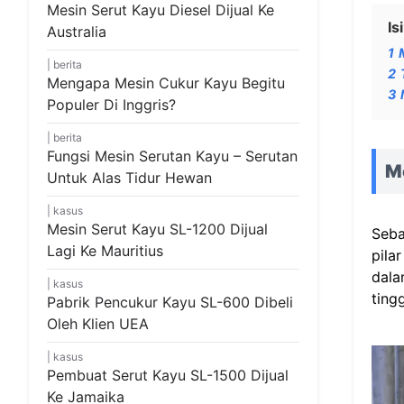
Mesin Serut Kayu Diesel Dijual Ke
Isi
Australia
1
berita
2
Mengapa Mesin Cukur Kayu Begitu
3
Populer Di Inggris?
berita
Fungsi Mesin Serutan Kayu – Serutan
M
Untuk Alas Tidur Hewan
kasus
Mesin Serut Kayu SL-1200 Dijual
Seba
Lagi Ke Mauritius
pila
dala
kasus
ting
Pabrik Pencukur Kayu SL-600 Dibeli
Oleh Klien UEA
kasus
Pembuat Serut Kayu SL-1500 Dijual
Ke Jamaika