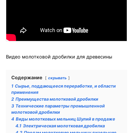
Видео молотковой дробилки для древесины
Содержание
скрывать
1
Сырье, поддающееся переработке, и области
применения
2
Преимущества молотковой дробилки
3
Технические параметры промышленной
молотковой дробилки
4
Виды молотковых мельниц Шулий в продаже
4.1
Электрическая молотковая дробилка
4.2
Продам молотковую мельницу дизельную.