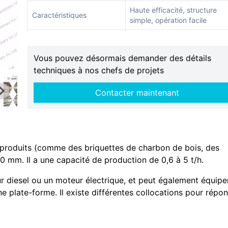
Haute efficacité, structure
Caractéristiques
simple, opération facile
Ligne de production de char
de bois, usine de menuiserie,
Application
Vous pouvez désormais demander des détails
papeterie, exploitation agrico
techniques à nos chefs de projets
etc.
Période de garantie
Un ans
Contacter maintenant
produits (comme des briquettes de charbon de bois, des
10 mm. Il a une capacité de production de 0,6 à 5 t/h.
r diesel ou un moteur électrique, et peut également équiper
e plate-forme. Il existe différentes collocations pour répo