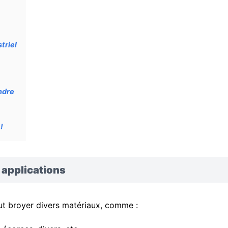
triel
ndre
!
 applications
ut broyer divers matériaux, comme :