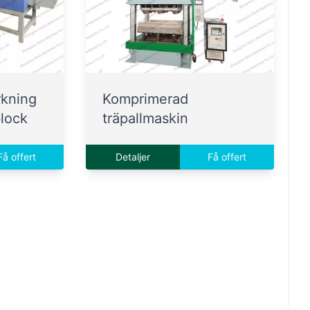
rkning
Komprimerad
block
träpallmaskin
Få offert
Detaljer
Få offert