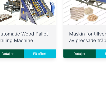
utomatic Wood Pallet
Maskin för tillve
ailing Machine
av pressade trä
Detaljer
Få offert
Detaljer