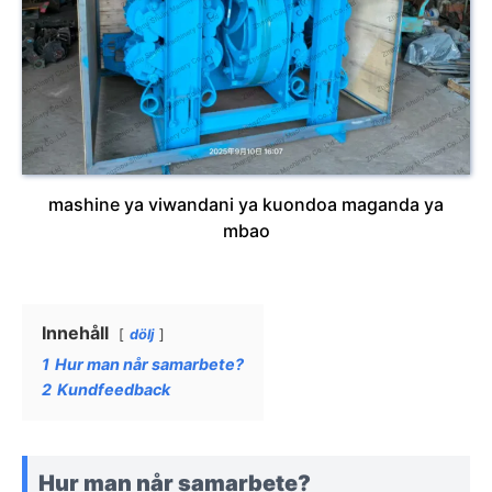
mashine ya viwandani ya kuondoa maganda ya
mbao
Innehåll
dölj
1
Hur man når samarbete?
2
Kundfeedback
Hur man når samarbete?