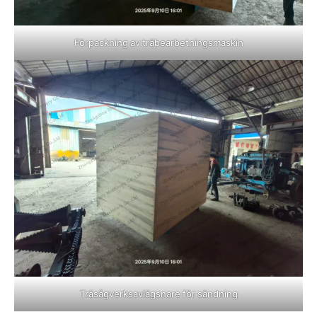
Förpackning av träbearbetningsmaskin
Träsågverksavlägsnare för sändning