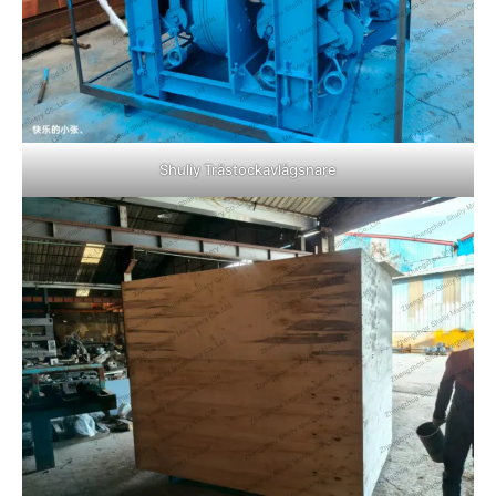
Shuliy Trästockavlägsnare