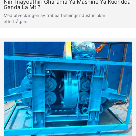
Nini Inayoathiri Gharama Ya Mashine Ya Kuondoa
Ganda La Mti?
Med utvecklingen av träbearbetningsindustrin ökar
efterfrågan…