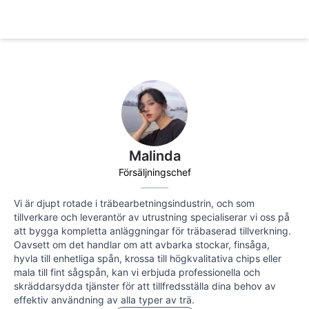
Malinda
Försäljningschef
Vi är djupt rotade i träbearbetningsindustrin, och som
tillverkare och leverantör av utrustning specialiserar vi oss på
att bygga kompletta anläggningar för träbaserad tillverkning.
Oavsett om det handlar om att avbarka stockar, finsåga,
hyvla till enhetliga spån, krossa till högkvalitativa chips eller
mala till fint sågspån, kan vi erbjuda professionella och
skräddarsydda tjänster för att tillfredsställa dina behov av
effektiv användning av alla typer av trä.