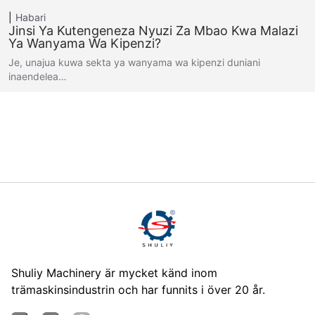
Habari
Jinsi Ya Kutengeneza Nyuzi Za Mbao Kwa Malazi
Ya Wanyama Wa Kipenzi?
Je, unajua kuwa sekta ya wanyama wa kipenzi duniani
inaendelea…
Shuliy Machinery är mycket känd inom
trämaskinsindustrin och har funnits i över 20 år.