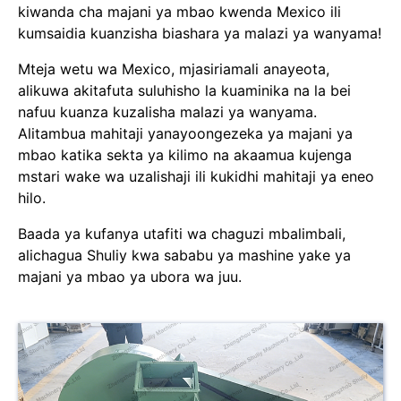
kiwanda cha majani ya mbao kwenda Mexico ili
kumsaidia kuanzisha biashara ya malazi ya wanyama!
Mteja wetu wa Mexico, mjasiriamali anayeota,
alikuwa akitafuta suluhisho la kuaminika na la bei
nafuu kuanza kuzalisha malazi ya wanyama.
Alitambua mahitaji yanayoongezeka ya majani ya
mbao katika sekta ya kilimo na akaamua kujenga
mstari wake wa uzalishaji ili kukidhi mahitaji ya eneo
hilo.
Baada ya kufanya utafiti wa chaguzi mbalimbali,
alichagua Shuliy kwa sababu ya mashine yake ya
majani ya mbao ya ubora wa juu.