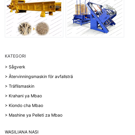
KATEGORI
> Sågverk
> Återvinningsmaskin för avfallsträ
> Träflismaskin
> Krahani ya Mbao
> Kiondo cha Mbao
> Mashine ya Pelleti za Mbao
WASILIANA NASI