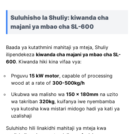
Suluhisho la Shuliy: kiwanda cha
majani ya mbao cha SL-600
Baada ya kutathmini mahitaji ya mteja, Shuliy
ilipendekeza
kiwanda cha majani ya mbao cha SL-
600
. Kiwanda hiki kina vifaa vya:
P
nguvu
15 kW
motor
, capable of processing
wood at a rate of
300-500kg/h
Ukubwa wa malisho wa
150 x 180mm
na uzito
wa takriban
320kg
, kuifanya iwe nyembamba
vya kutosha kwa mistari midogo hadi ya kati ya
uzalishaji
Suluhisho hili linakidhi mahitaji ya mteja kwa