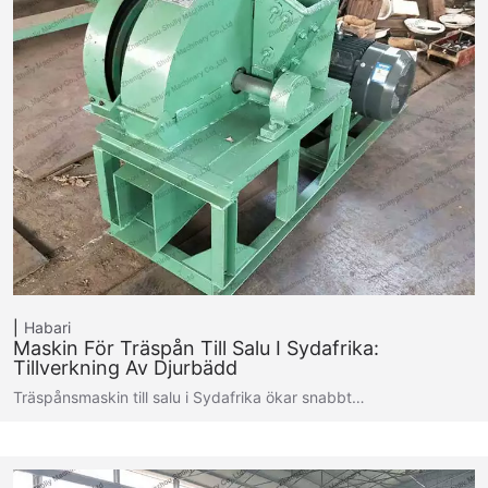
Habari
Maskin För Träspån Till Salu I Sydafrika:
Tillverkning Av Djurbädd
Träspånsmaskin till salu i Sydafrika ökar snabbt…