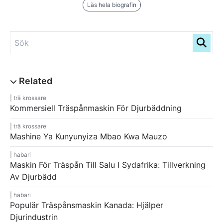
Läs hela biografin
trä krossare
Kommersiell Träspånmaskin För Djurbäddning
trä krossare
Mashine Ya Kunyunyiza Mbao Kwa Mauzo
habari
Maskin För Träspån Till Salu I Sydafrika: Tillverkning
Av Djurbädd
habari
Populär Träspånsmaskin Kanada: Hjälper
Djurindustrin