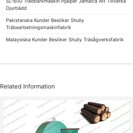
SL-600 Trädbarkmaskin Hjälper Jamaica Att Tillverka
Djurbädd
Pakistanska Kunder Besöker Shuliy
Träbearbetningsmaskinfabrik
Malaysiska Kunder Besöker Shuliy Träsågverksfabrik