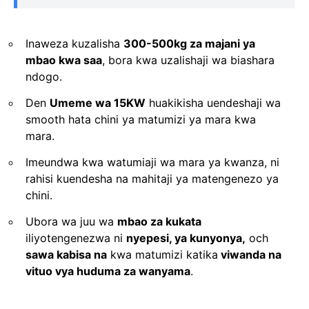
Inaweza kuzalisha
300-500kg za majani ya
mbao kwa saa
, bora kwa uzalishaji wa biashara
ndogo.
Den
Umeme wa 15KW
huakikisha uendeshaji wa
smooth hata chini ya matumizi ya mara kwa
mara.
Imeundwa kwa watumiaji wa mara ya kwanza, ni
rahisi kuendesha na mahitaji ya matengenezo ya
chini.
Ubora wa juu wa
mbao za kukata
iliyotengenezwa ni
nyepesi, ya kunyonya,
och
sawa kabisa na
kwa matumizi katika
viwanda na
vituo vya huduma za wanyama
.