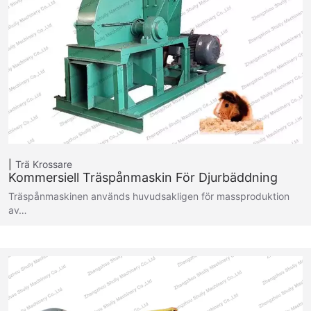
Trä Krossare
Kommersiell Träspånmaskin För Djurbäddning
Träspånmaskinen används huvudsakligen för massproduktion
av…