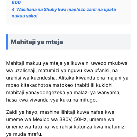
600
4
Wasiliana na Shuliy kwa maelezo zaidi na upate
nukuu yako!
Mahitaji ya mteja
Mahitaji makuu ya mteja yalikuwa ni uwezo mkubwa
wa uzalishaji, matumizi ya nguvu kwa ufanisi, na
urahisi wa kuendesha. Alitaka kiwanda cha majani ya
mbao kitakachotoa matokeo thabiti ili kukidhi
mahitaji yanayoongezeka ya malazi ya wanyama,
hasa kwa viwanda vya kuku na mifugo.
Zaidi ya hayo, mashine ilihitaji kuwa nafaa kwa
umeme wa Mexico wa 380V, 50Hz, umeme wa
umeme wa tatu na iwe rahisi kutunza kwa matumizi
ya muda mrefu.