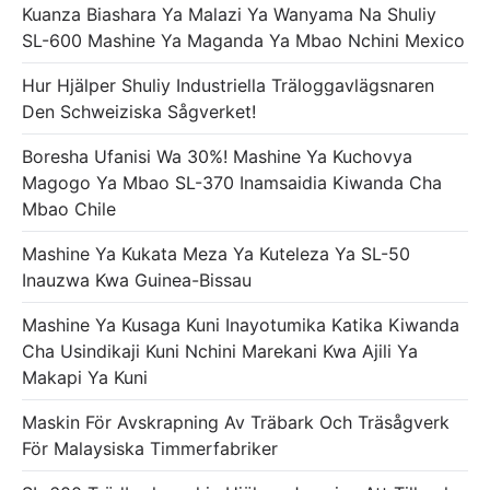
Kuanza Biashara Ya Malazi Ya Wanyama Na Shuliy
SL-600 Mashine Ya Maganda Ya Mbao Nchini Mexico
Hur Hjälper Shuliy Industriella Träloggavlägsnaren
Den Schweiziska Sågverket!
Boresha Ufanisi Wa 30%! Mashine Ya Kuchovya
Magogo Ya Mbao SL-370 Inamsaidia Kiwanda Cha
Mbao Chile
Mashine Ya Kukata Meza Ya Kuteleza Ya SL-50
Inauzwa Kwa Guinea-Bissau
Mashine Ya Kusaga Kuni Inayotumika Katika Kiwanda
Cha Usindikaji Kuni Nchini Marekani Kwa Ajili Ya
Makapi Ya Kuni
Maskin För Avskrapning Av Träbark Och Träsågverk
För Malaysiska Timmerfabriker