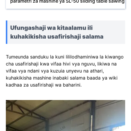
parametri za mashine ya SL-50 sliding table sawing m
Ufungashaji wa kitaalamu ili
kuhakikisha usafirishaji salama
Tumeunda sanduku la kuni lililodhaminiwa la kiwango
cha usafirishaji kwa vifaa hivi vya nguvu, likiwa na
vifaa vya ndani vya kuzuia unyevu na athari,
kuhakikisha mashine inabaki salama baada ya wiki
kadhaa za usafirishaji wa baharini.