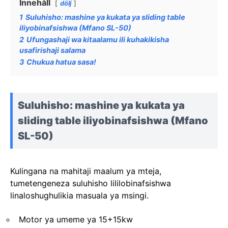
Innehåll
dölj
1
Suluhisho: mashine ya kukata ya sliding table
iliyobinafsishwa (Mfano SL-50)
2
Ufungashaji wa kitaalamu ili kuhakikisha
usafirishaji salama
3
Chukua hatua sasa!
Suluhisho: mashine ya kukata ya
sliding table iliyobinafsishwa (Mfano
SL-50)
Kulingana na mahitaji maalum ya mteja,
tumetengeneza suluhisho lililobinafsishwa
linaloshughulikia masuala ya msingi.
Motor ya umeme ya 15+15kw