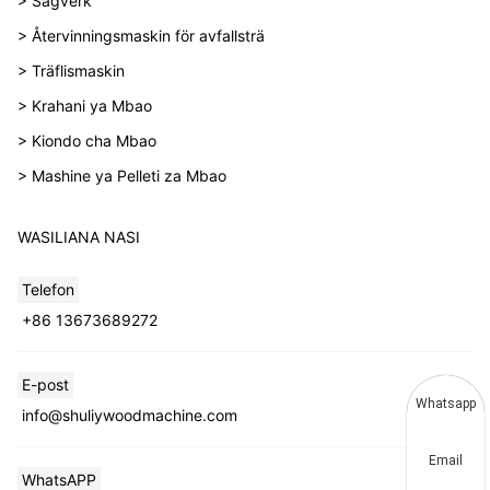
> Sågverk
> Återvinningsmaskin för avfallsträ
> Träflismaskin
> Krahani ya Mbao
> Kiondo cha Mbao
> Mashine ya Pelleti za Mbao
WASILIANA NASI
Telefon
+86 13673689272
E-post
Whatsapp
info@shuliywoodmachine.com
Email
WhatsAPP