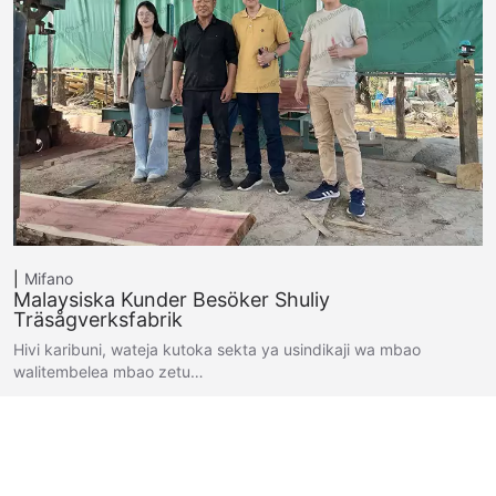
Mifano
Malaysiska Kunder Besöker Shuliy
Träsågverksfabrik
Hivi karibuni, wateja kutoka sekta ya usindikaji wa mbao
walitembelea mbao zetu…