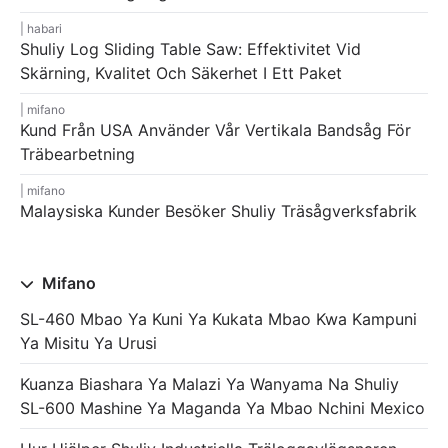
habari
Shuliy Log Sliding Table Saw: Effektivitet Vid
Skärning, Kvalitet Och Säkerhet I Ett Paket
mifano
Kund Från USA Använder Vår Vertikala Bandsåg För
Träbearbetning
mifano
Malaysiska Kunder Besöker Shuliy Träsågverksfabrik
Mifano
SL-460 Mbao Ya Kuni Ya Kukata Mbao Kwa Kampuni
Ya Misitu Ya Urusi
Kuanza Biashara Ya Malazi Ya Wanyama Na Shuliy
SL-600 Mashine Ya Maganda Ya Mbao Nchini Mexico