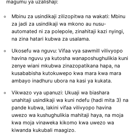
magumu ya uzalishaji:
Mbinu za usindikaji zilizopitwa na wakati: Mbinu
za jadi za usindikaji wa mkono au nusu-
automated ni za polepole, zinahitaji kazi nyingi,
na zina hatari kubwa za usalama.
Ukosefu wa nguvu: Vifaa vya sawmill vilivyopo
havina nguvu ya kutosha wanaposhughulikia kuni
zenye wiani mkubwa zinazopatikana hapa, na
kusababisha kutokuwepo kwa mara kwa mara
ambayo inadhuru ubora na kasi ya kukata.
Vikwazo vya upanuzi: Ukuaji wa biashara
unahitaji usindikaji wa kuni ndefu (hadi mita 3) na
pande kubwa, lakini vifaa vilivyopo havina
uwezo wa kushughulikia mahitaji haya, na moja
kwa moja vinaweka kikomo kwa uwezo wa
kiwanda kukubali maagizo.