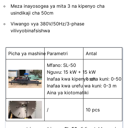
Meza inayosogea ya mita 3 na kipenyo cha
usindikaji cha 50cm
Viwango vya 380V/50Hz/3-phase
vilivyobinafsishwa
Picha ya mashine
Parametri
Antal
Mfano: SL-50
Nguvu: 15 kW + 15 kW
Inafaa kwa kipenyo cha kuni: 0-50 c
1 set
Inafaa kwa urefu wa kuni: 0-3 m
Aina ya kiotomatiki
/
10 pcs