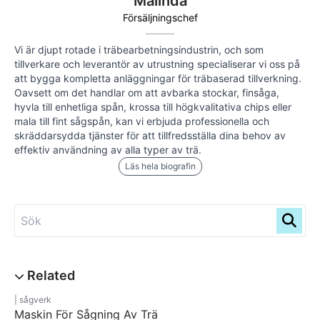
Malinda
Försäljningschef
Vi är djupt rotade i träbearbetningsindustrin, och som
tillverkare och leverantör av utrustning specialiserar vi oss på
att bygga kompletta anläggningar för träbaserad tillverkning.
Oavsett om det handlar om att avbarka stockar, finsåga,
hyvla till enhetliga spån, krossa till högkvalitativa chips eller
mala till fint sågspån, kan vi erbjuda professionella och
skräddarsydda tjänster för att tillfredsställa dina behov av
effektiv användning av alla typer av trä.
Läs hela biografin
sågverk
Maskin För Sågning Av Trä