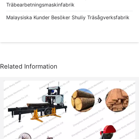
Träbearbetningsmaskinfabrik
Malaysiska Kunder Besöker Shuliy Träsågverksfabrik