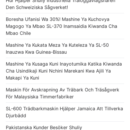
Hur Hjälper Shuliy Industriella Träloggavlägsnaren
Den Schweiziska Sågverket!
Boresha Ufanisi Wa 30%! Mashine Ya Kuchovya
Magogo Ya Mbao SL-370 Inamsaidia Kiwanda Cha
Mbao Chile
Mashine Ya Kukata Meza Ya Kuteleza Ya SL-50
Inauzwa Kwa Guinea-Bissau
Mashine Ya Kusaga Kuni Inayotumika Katika Kiwanda
Cha Usindikaji Kuni Nchini Marekani Kwa Ajili Ya
Makapi Ya Kuni
Maskin För Avskrapning Av Träbark Och Träsågverk
För Malaysiska Timmerfabriker
SL-600 Trädbarkmaskin Hjälper Jamaica Att Tillverka
Djurbädd
Pakistanska Kunder Besöker Shuliy