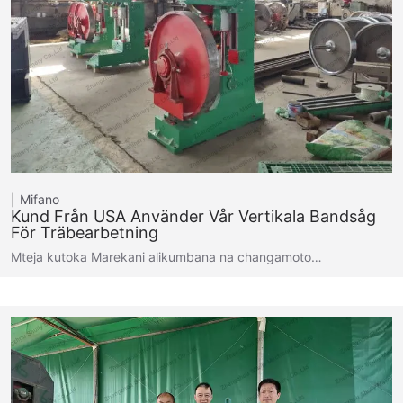
Mifano
Kund Från USA Använder Vår Vertikala Bandsåg
För Träbearbetning
Mteja kutoka Marekani alikumbana na changamoto…