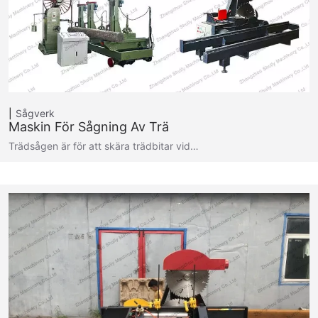
Sågverk
Maskin För Sågning Av Trä
Trädsågen är för att skära trädbitar vid…