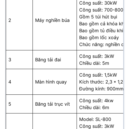
Công suất: 30kW
Công suất: 700-800kg
Gồm 5 túi hút bụi
2
Máy nghiền búa
Bao gồm cả khóa khôn
Bao gồm tủ điều khiển
Bao gồm lốc xoáy
Chức năng: nghiền dă
Công suất: 3kW
3
Băng tải đai
Chiều dài: 5m
Công suất: 1,5kW
4
Màn hình quay
Kích thước: 2,3 * 1,2m
Đường kính: 900mm
Công suất: 4kw
5
Băng tải trục vít
Chiều dài: 6m
Model: SL-800
Công suất: 3kW