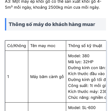
A3: Một máy ép khối gỗ có thể sản xuất khối gỗ 4-
5m³ mỗi ngày, khoảng 2500kg mùn cưa mỗi ngày.
Thông số máy do khách hàng mua
r
Có/Không
Tên may moc
Thông số kỹ thuật
Model: 380
Mã lực: 32HP
Đường kính con lăn: 
Kích thước đầu vào c
1
Máy băm cành gỗ
Đường kính gỗ tối đa:
Công suất: 1t mỗi giờ
Kích thước máy: 230
Chức năng: nghiền cà
Model: SL-600