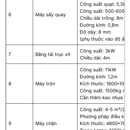
Công suất quạt: 5,5k
Công suất: 500-600kg
6
Máy sấy quay
Chiều dài trống: 8m
Đường kính: 0,8m
Độ dày: 8 mm
(phụ thuộc vào độ ẩm
Công suất: 3kW
7
Băng tải trục vít
Chiều dài: 4m
Công suất: 11kW
Đường kính: 1,2m
8
Máy trộn
Kích thước: 1600*10
Công suất: 1500kg mỗi
Cần thêm keo nhựa Ur
Công suất: 4-5 m³/24
Phương pháp điều khiển
9
Máy chặn
Kích thước: 4800*76