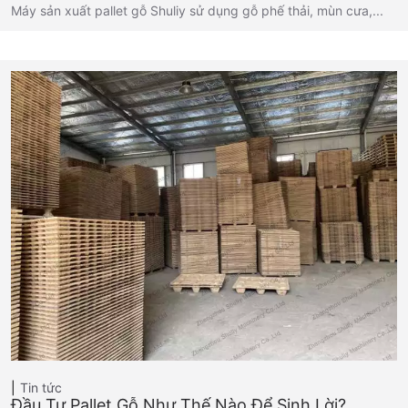
Máy sản xuất pallet gỗ Shuliy sử dụng gỗ phế thải, mùn cưa,...
Tin tức
Đầu Tư Pallet Gỗ Như Thế Nào Để Sinh Lời?