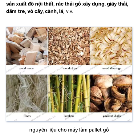
sản xuất đồ nội thất, rác thải gỗ xây dựng, giấy thải,
dăm tre, vỏ cây, cành, lá
, v.v.
nguyên liệu cho máy làm pallet gỗ