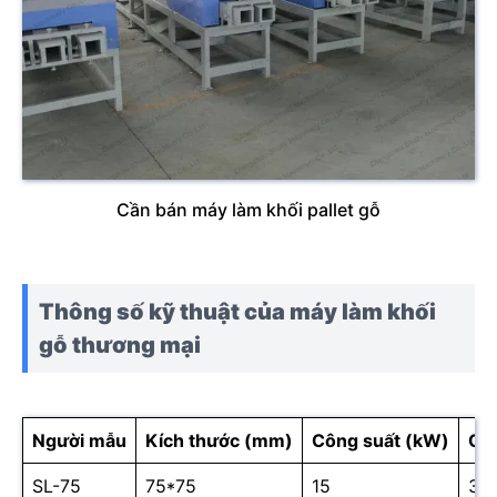
Cần bán máy làm khối pallet gỗ
Thông số kỹ thuật của máy làm khối
gỗ thương mại
Người mẫu
Kích thước (mm)
Công suất (kW)
Cô
SL-75
75*75
15
3.5