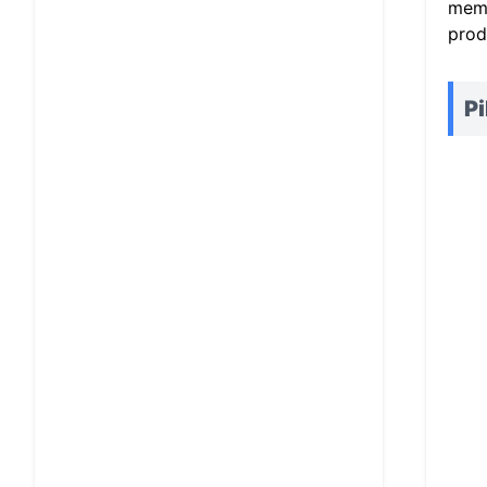
meme
prod
Pi