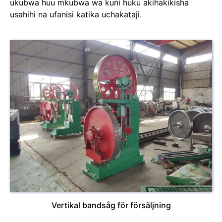
ukubwa huu mkubwa wa kuni huku akihakikisha
usahihi na ufanisi katika uchakataji.
Vertikal bandsåg för försäljning