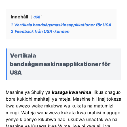
Innehåll
dölj
1
Vertikala bandsågsmaskinsapplikationer för USA
2
Feedback från USA-kunden
Vertikala
bandsågsmaskinsapplikationer för
USA
Mashine ya Shuliy ya
kusaga kwa wima
ilikua chaguo
bora kukidhi mahitaji ya mteja. Mashine hii inajitokeza
kwa uwezo wake mkubwa wa kukata na matumizi
mengi. Wateja wanaweza kukata kwa urahisi magogo
yenye kipenyo kikubwa hadi ukubwa unaotakiwa na
Mashine ya Kusaga kwa Wima, iwe ni kwa ajili ya