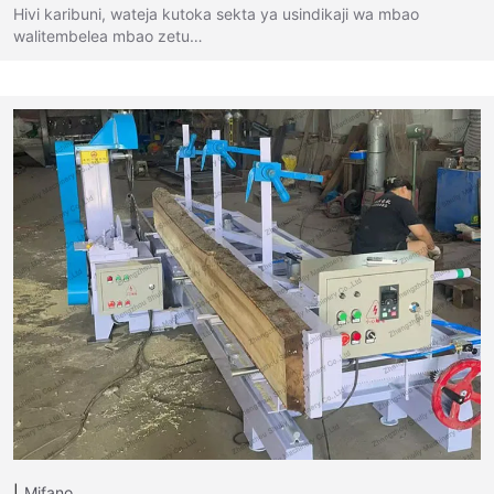
Hivi karibuni, wateja kutoka sekta ya usindikaji wa mbao
walitembelea mbao zetu…
Mifano