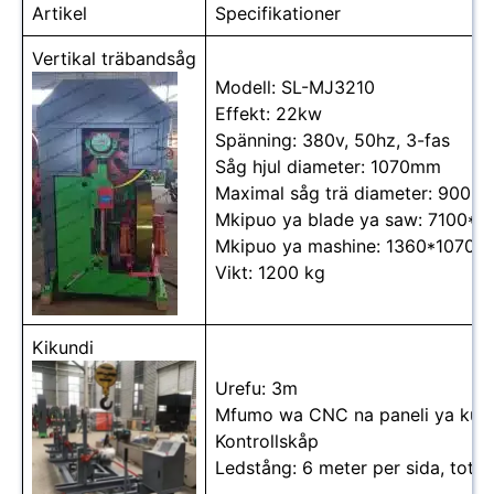
Artikel
Specifikationer
Vertikal träbandsåg
Modell: SL-MJ3210
Effekt: 22kw
Spänning: 380v, 50hz, 3-fas
Såg hjul diameter: 1070mm
Maximal såg trä diameter: 900m
Mkipuo ya blade ya saw: 7100*
Mkipuo ya mashine: 1360*1070
Vikt: 1200 kg
Kikundi
Urefu: 3m
Mfumo wa CNC na paneli ya kudh
Kontrollskåp
Ledstång: 6 meter per sida, total