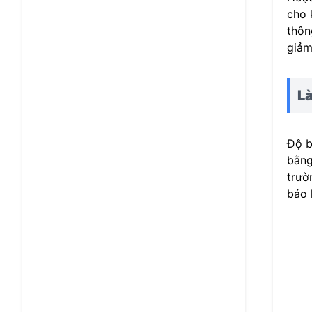
cho 
thôn
giảm
Là
Độ b
bằng
trườ
bảo 