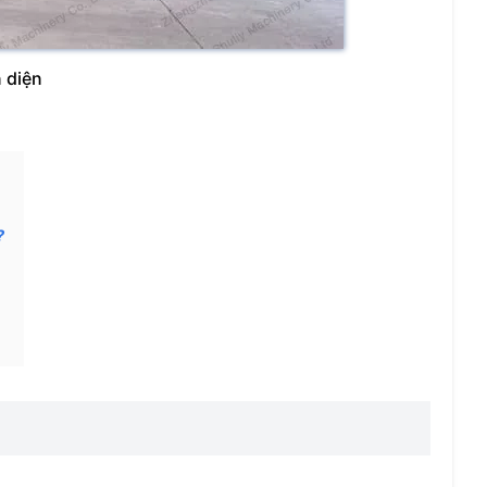
 diện
?