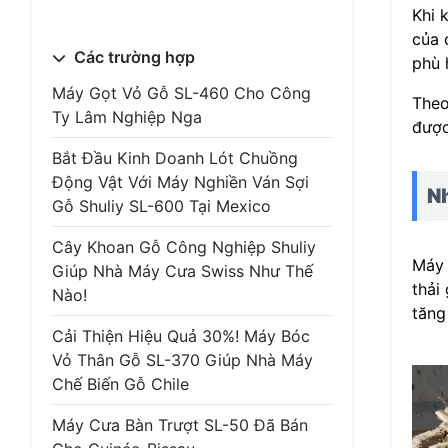
Khi 
của 
Các trường hợp
phù 
Máy Gọt Vỏ Gỗ SL-460 Cho Công
Theo
Ty Lâm Nghiệp Nga
được
Bắt Đầu Kinh Doanh Lót Chuồng
Động Vật Với Máy Nghiền Ván Sợi
Nh
Gỗ Shuliy SL-600 Tại Mexico
Cây Khoan Gỗ Công Nghiệp Shuliy
Máy 
Giúp Nhà Máy Cưa Swiss Như Thế
thải
Nào!
tăng
Cải Thiện Hiệu Quả 30%! Máy Bóc
Vỏ Thân Gỗ SL-370 Giúp Nhà Máy
Chế Biến Gỗ Chile
Máy Cưa Bàn Trượt SL-50 Đã Bán