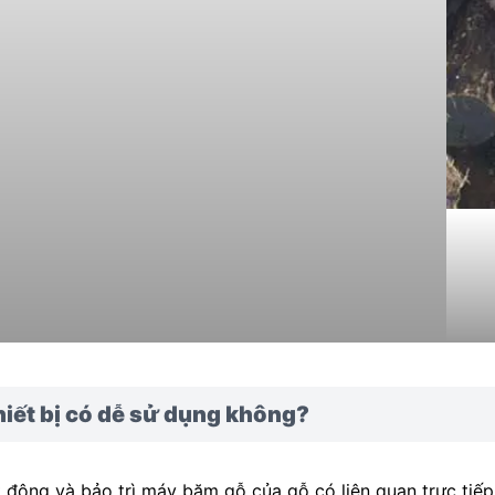
iết bị có dễ sử dụng không?
 động và bảo trì máy băm gỗ của gỗ có liên quan trực tiếp