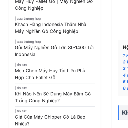
Máy Hủy Pallet Gỗ | Máy Nghiền Gỗ
Công Nghiệp
các trường hợp
Khách Hàng Indonesia Thăm Nhà
Máy Nghiền Gỗ Công Nghiệp
các trường hợp
Nộ
Gửi Máy Nghiền Gỗ Lớn SL-1400 Tới
Indonesia
1
2
tin tức
3
Mẹo Chọn Máy Hủy Tài Liệu Phù
4
Hợp Cho Pallet Gỗ
5
tin tức
6
Khi Nào Nên Sử Dụng Máy Băm Gỗ
Trống Công Nghiệp?
tin tức
Kh
Giá Của Máy Chipper Gỗ Là Bao
Nhiêu?