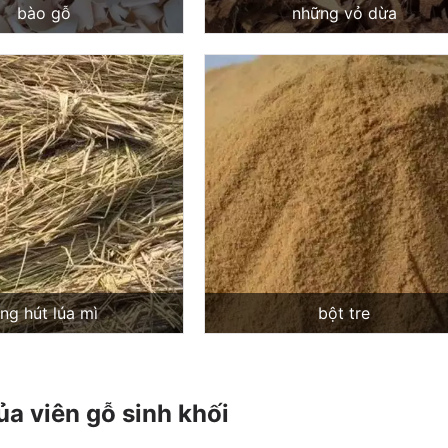
bào gỗ
những vỏ dừa
ng hút lúa mì
bột tre
a viên gỗ sinh khối