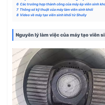
6
Các trường hợp thành công của máy ép viên sinh kh
7
Thông số kỹ thuật của máy làm viên sinh khối
8
Video về máy tạo viên sinh khối từ Shuliy
Nguyên lý làm việc của máy tạo viên s