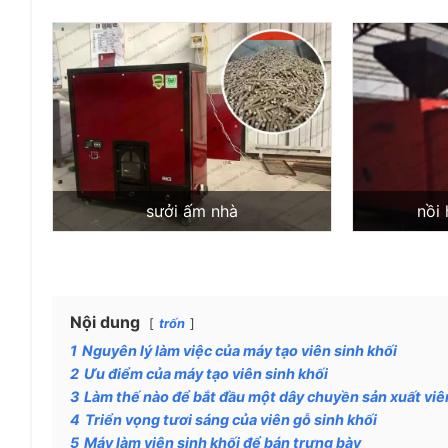
sưởi ấm nhà
nồi
Nội dung
trốn
1
Nguyên lý làm việc của máy tạo viên sinh khối
2
Ưu điểm của máy tạo viên sinh khối
3
Làm thế nào để bắt đầu một dây chuyền sản xuất viê
4
Triển vọng tươi sáng của viên gỗ sinh khối
5
Máy làm viên sinh khối để bán trưng bày