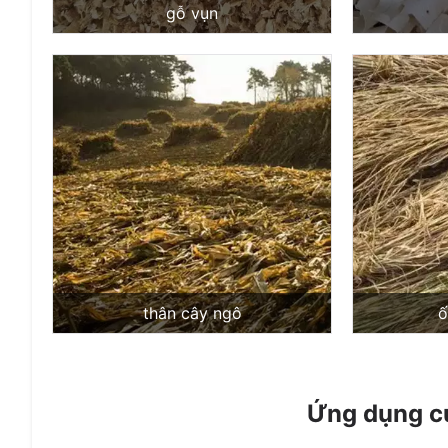
gỗ vụn
thân cây ngô
ố
Ứng dụng củ