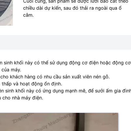
Cuối cùng, sản phẩm sẽ được lưỡi dao cắt theo
chiều dài dự kiến, sau đó thải ra ngoài qua ổ
cắm.
iên sinh khối này có thể sử dụng động cơ điện hoặc động cơ
 của máy.
p cho khách hàng có nhu cầu sản xuất viên nén gỗ.
n thấp và hoạt động ổn định.
ên sinh khối này có ứng dụng mạnh mẽ, để sưởi ấm gia đình
u cho nhà máy điện.