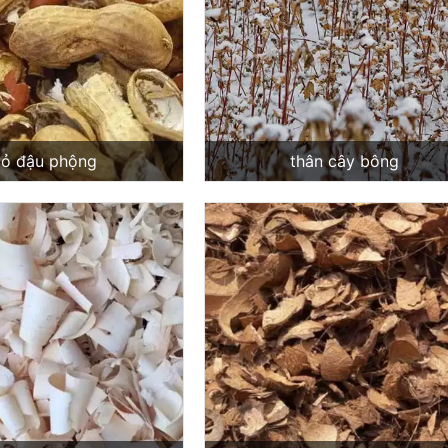
vỏ đậu phộng
thân cây bông