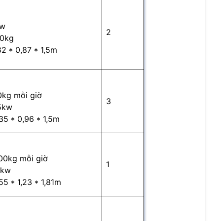
kw
2
00kg
82 * 0,87 * 1,5m
0kg mỗi giờ
3
,5kw
35 * 0,96 * 1,5m
00kg mỗi giờ
1
5kw
55 * 1,23 * 1,81m