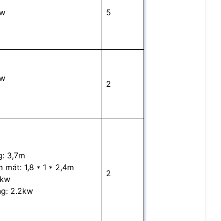
kw
5
kw
2
g: 3,7m
 mát: 1,8 * 1 * 2,4m
2
5kw
ng: 2.2kw