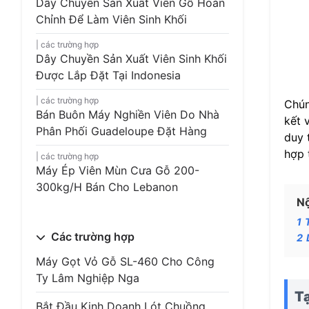
Dây Chuyền Sản Xuất Viên Gỗ Hoàn
Chỉnh Để Làm Viên Sinh Khối
các trường hợp
Dây Chuyền Sản Xuất Viên Sinh Khối
Được Lắp Đặt Tại Indonesia
các trường hợp
Chún
Bán Buôn Máy Nghiền Viên Do Nhà
kết 
Phân Phối Guadeloupe Đặt Hàng
duy 
hợp 
các trường hợp
Máy Ép Viên Mùn Cưa Gỗ 200-
300kg/h Bán Cho Lebanon
Nộ
1
Các trường hợp
2
Máy Gọt Vỏ Gỗ SL-460 Cho Công
Ty Lâm Nghiệp Nga
T
Bắt Đầu Kinh Doanh Lót Chuồng