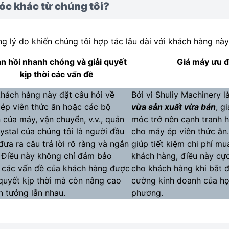
óc khác từ chúng tôi?
g lý do khiến chúng tôi hợp tác lâu dài với khách hàng nà
n hồi nhanh chóng và giải quyết
Giá máy ưu đ
kịp thời các vấn đề
khách hàng này đặt câu hỏi về
Bởi vì Shuliy Machinery l
ép viên thức ăn hoặc các bộ
vừa sản xuất vừa bán
, g
 của máy, vận chuyển, v.v., quản
móc trở nên cạnh tranh h
rystal của chúng tôi là người đầu
cho máy ép viên thức ăn.
 đưa ra câu trả lời rõ ràng và ngắn
giúp tiết kiệm chi phí m
 Điều này không chỉ đảm bảo
khách hàng, điều này cực
 các vấn đề của khách hàng được
cho khách hàng khi bắt 
 quyết kịp thời mà còn nâng cao
cường kinh doanh của họ 
in tưởng lẫn nhau.
phương.