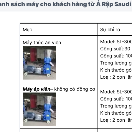
anh sách máy cho khách hàng từ Ả Rập Saudi
Mục
Sự chỉ rõ
Model: SL-30
Máy thức ăn viên
Công suất:30
Công suất: 10
Trọng lượng g
Kích thước g
Loại: 2 con lă
Máy ép viên
– không có động cơ
Model: SL-30
Công suất: 10
Trọng lượng g
Kích thước g
Loại: 2 con lă