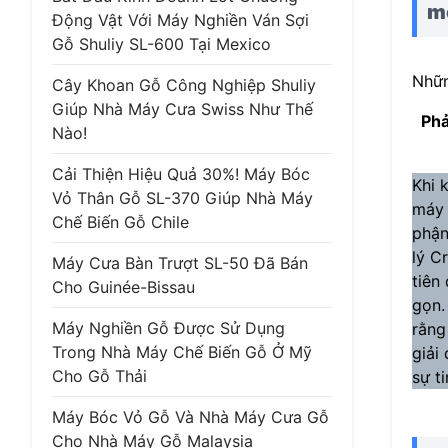
m
Động Vật Với Máy Nghiền Ván Sợi
Gỗ Shuliy SL-600 Tại Mexico
Nhữn
Cây Khoan Gỗ Công Nghiệp Shuliy
Giúp Nhà Máy Cưa Swiss Như Thế
Phả
Nào!
Cải Thiện Hiệu Quả 30%! Máy Bóc
Khi 
Vỏ Thân Gỗ SL-370 Giúp Nhà Máy
máy 
Chế Biến Gỗ Chile
phận
lý C
Máy Cưa Bàn Trượt SL-50 Đã Bán
tiên
Cho Guinée-Bissau
gọn.
Máy Nghiền Gỗ Được Sử Dụng
rằng
Trong Nhà Máy Chế Biến Gỗ Ở Mỹ
giải
Cho Gỗ Thải
sự t
Máy Bóc Vỏ Gỗ Và Nhà Máy Cưa Gỗ
Cho Nhà Máy Gỗ Malaysia