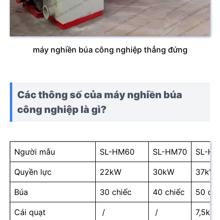
máy nghiền búa công nghiệp thẳng đứng
Các thông số của máy nghiền búa
công nghiệp là gì?
Người mẫu
SL-HM60
SL-HM70
SL-H
Quyền lực
22kW
30kW
37kW
Búa
30 chiếc
40 chiếc
50 chi
Cái quạt
/
/
7,5kW