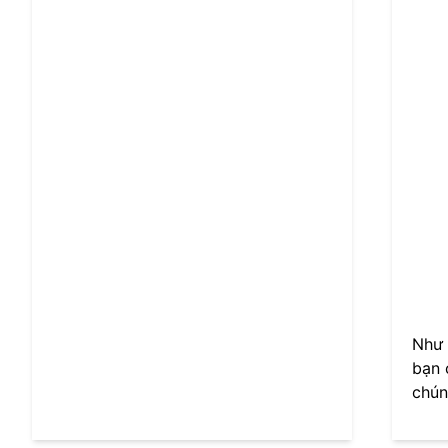
Như 
bạn 
chún