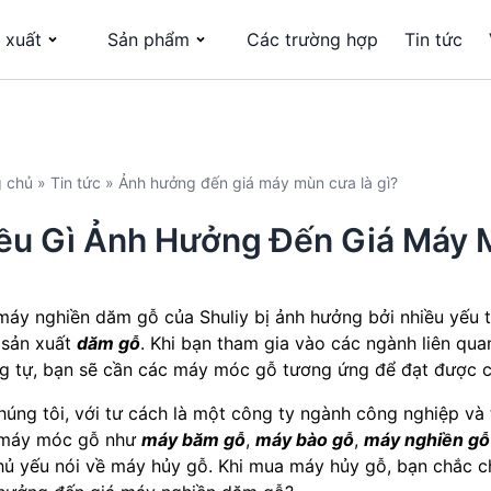
 xuất
Sản phẩm
Các trường hợp
Tin tức
g chủ
»
Tin tức
»
Ảnh hưởng đến giá máy mùn cưa là gì?
ều Gì Ảnh Hưởng Đến Giá Máy
máy nghiền dăm gỗ của Shuliy bị ảnh hưởng bởi nhiều yếu t
sản xuất
dăm gỗ
. Khi bạn tham gia vào các ngành liên qua
g tự, bạn sẽ cần các máy móc gỗ tương ứng để đạt được 
húng tôi, với tư cách là một công ty ngành công nghiệp v
 máy móc gỗ như
máy băm gỗ
,
máy bào gỗ
,
máy nghiền gỗ
hủ yếu nói về máy hủy gỗ. Khi mua máy hủy gỗ, bạn chắc c