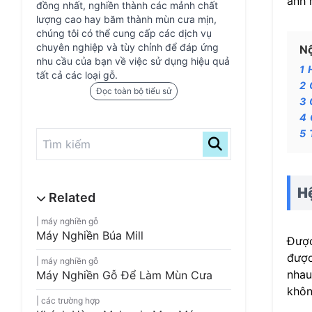
ảnh 
đồng nhất, nghiền thành các mảnh chất
lượng cao hay băm thành mùn cưa mịn,
chúng tôi có thể cung cấp các dịch vụ
chuyên nghiệp và tùy chỉnh để đáp ứng
Nộ
nhu cầu của bạn về việc sử dụng hiệu quả
1
tất cả các loại gỗ.
2
Đọc toàn bộ tiểu sử
3
4
5
H
máy nghiền gỗ
Máy Nghiền Búa Mill
Được
được
máy nghiền gỗ
nhau
Máy Nghiền Gỗ Để Làm Mùn Cưa
khôn
các trường hợp