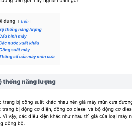
hưởng đến giá máy nghiền dăm gỗ?
i dung
trốn
Hệ thống năng lượng
Cấu hình máy
Các nước xuất khẩu
Công suất máy
Thông số của máy mùn cưa
ệ thống năng lượng
 trang bị công suất khác nhau nên giá máy mùn cưa đương
 trang bị động cơ điện, động cơ diesel và bộ động cơ diese
. Vì vậy, các điều kiện khác như nhau thì giá của loại má
g đồng bộ.