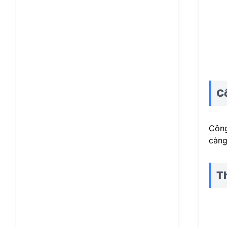
C
Công
càng
T