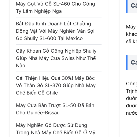
Máy Gọt Vỏ Gỗ SL-460 Cho Công
C
Ty Lâm Nghiệp Nga
Bắt Đầu Kinh Doanh Lót Chuồng
Máy 
Động Vật Với Máy Nghiền Ván Sợi
khác
Gỗ Shuliy SL-600 Tại Mexico
sẽ k
Cây Khoan Gỗ Công Nghiệp Shuliy
Giúp Nhà Máy Cưa Swiss Như Thế
C
Nào!
Cải Thiện Hiệu Quả 30%! Máy Bóc
Công
Vỏ Thân Gỗ SL-370 Giúp Nhà Máy
Trịn
Chế Biến Gỗ Chile
đườn
Máy Cưa Bàn Trượt SL-50 Đã Bán
đươn
Cho Guinée-Bissau
nước
Máy Nghiền Gỗ Được Sử Dụng
Trong Nhà Máy Chế Biến Gỗ Ở Mỹ