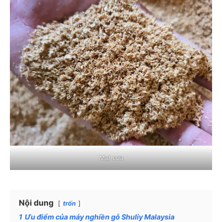
Mạt cưa
Nội dung
trốn
1
Ưu điểm của máy nghiền gỗ Shuliy Malaysia