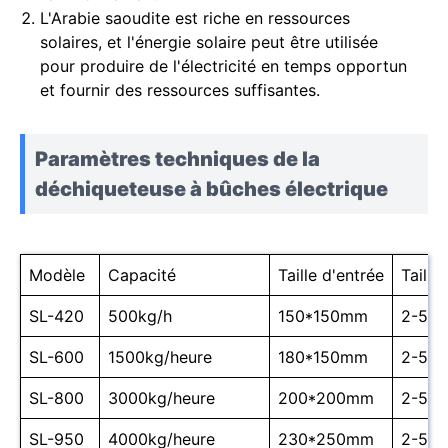
L'Arabie saoudite est riche en ressources
solaires, et l'énergie solaire peut être utilisée
pour produire de l'électricité en temps opportun
et fournir des ressources suffisantes.
Paramètres techniques de la
déchiqueteuse à bûches électrique
Modèle
Capacité
Taille d'entrée
Taille
SL-420
500kg/h
150*150mm
2-5 c
SL-600
1500kg/heure
180*150mm
2-5 c
SL-800
3000kg/heure
200*200mm
2-5 c
SL-950
4000kg/heure
230*250mm
2-5 c