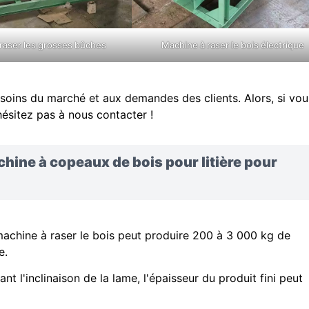
raser les grosses bûches
Machine à raser le bois électrique
ins du marché et aux demandes des clients. Alors, si vou
hésitez pas à nous contacter !
achine à copeaux de bois
pour litière pour
la machine à raser le bois peut produire 200 à 3 000 kg de
e.
tant l'inclinaison de la lame, l'épaisseur du produit fini peut