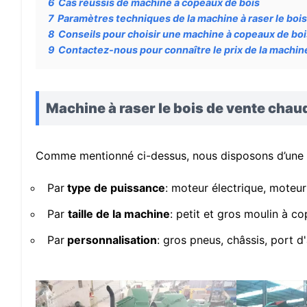
6
Cas réussis de machine à copeaux de bois
7
Paramètres techniques de la machine à raser le bois 
8
Conseils pour choisir une machine à copeaux de bo
9
Contactez-nous pour connaître le prix de la machine 
Machine à raser le bois de vente chau
Comme mentionné ci-dessus, nous disposons d’une v
Par
type de puissance
: moteur électrique, moteur
Par
taille de la machine
: petit et gros moulin à c
Par
personnalisation
: gros pneus, châssis, port d'