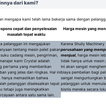
innya dari kami?
an mengapa kami telah lama bekerja sama dengan pelanggan
spons cepat dan penyelesaian
Harga mesin yang me
masalah tepat waktu
ka pelanggan ini mengajukan
Karena Shuliy Machinery
anyaan tentang mesin pelet pakan
perusahaan yang mempr
 suku cadang mesin, pengiriman,
menjual
, harga mesin leb
, manajer kami Crystal adalah
tidak hanya untuk mesin 
g pertama yang memberikan
Ini akan sangat menghe
ban yang jelas dan ringkas. Hal ini
biaya pembelian bagi pe
k hanya memastikan bahwa
sangat menguntungkan b
lah pelanggan diselesaikan tepat
pelanggan untuk memul
u tetapi juga meningkatkan
bisnis mereka secara loka
rcayaan antara satu sama lain.