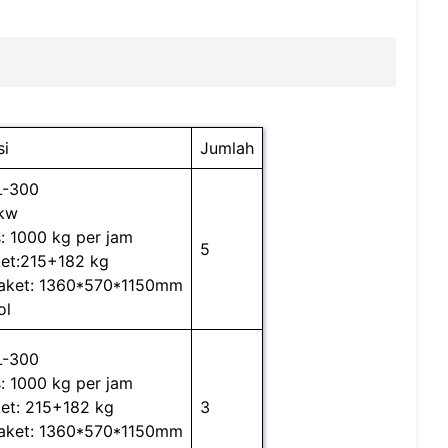
si
Jumlah
L-300
kw
: 1000 kg per jam
5
ket:215+182 kg
aket: 1360*570*1150mm
ol
L-300
: 1000 kg per jam
ket: 215+182 kg
3
aket: 1360*570*1150mm