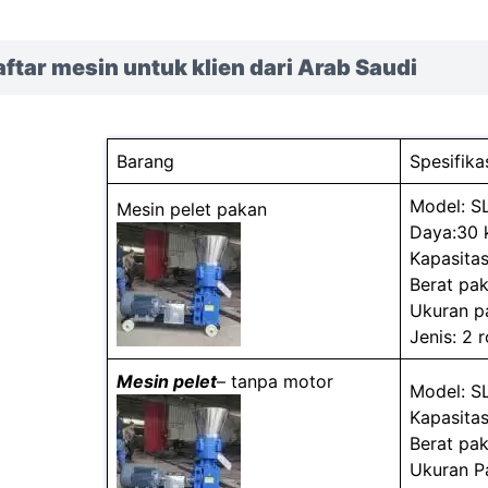
ftar mesin untuk klien dari Arab Saudi
Barang
Spesifika
Model: S
Mesin pelet pakan
Daya:30 
Kapasitas
Berat pa
Ukuran p
Jenis: 2 r
Mesin pelet
– tanpa motor
Model: S
Kapasitas
Berat pa
Ukuran P