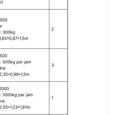
ol
M300
w
2
s: 300kg
1,82*0,87*1,5m
M500
: 500kg per jam
3
5kw
 2,35*0,96*1,5m
1000
: 1000kg per jam
1
5kw
2,55*1,23*1,81m