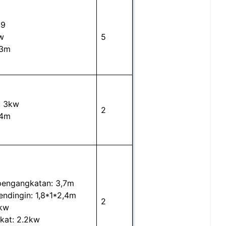
19
w
5
 3m
: 3kw
2
 4m
pengangkatan: 3,7m
ndingin: 1,8*1*2,4m
2
5kw
kat: 2.2kw