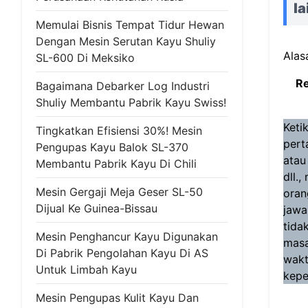
la
Memulai Bisnis Tempat Tidur Hewan
Dengan Mesin Serutan Kayu Shuliy
Alas
SL-600 Di Meksiko
Re
Bagaimana Debarker Log Industri
Shuliy Membantu Pabrik Kayu Swiss!
Keti
Tingkatkan Efisiensi 30%! Mesin
pert
Pengupas Kayu Balok SL-370
atau
Membantu Pabrik Kayu Di Chili
dll.
Mesin Gergaji Meja Geser SL-50
oran
Dijual Ke Guinea-Bissau
jawa
tida
Mesin Penghancur Kayu Digunakan
masa
Di Pabrik Pengolahan Kayu Di AS
wakt
Untuk Limbah Kayu
kepe
Mesin Pengupas Kulit Kayu Dan