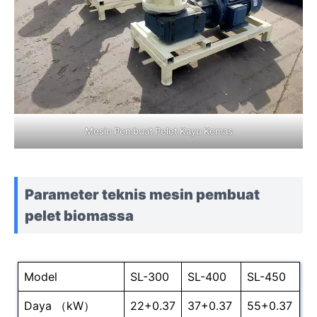
Mesin Pembuat Pelet Kayu Kemas
Parameter teknis mesin pembuat
pelet biomassa
Model
SL-300
SL-400
SL-450
Daya （kW）
22+0.37
37+0.37
55+0.37