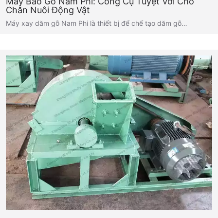
Máy Bào Gỗ Nam Phi: Công Cụ Tuyệt Vời Cho
Chăn Nuôi Động Vật
Máy xay dăm gỗ Nam Phi là thiết bị để chế tạo dăm gỗ…