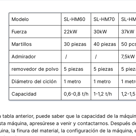
Modelo
SL-HM60
SL-HM70
SL-H
Fuerza
22kW
30kW
37kW
Martillos
30 piezas
40 piezas
50 pc
Admirador
/
/
7,5kW
removedor de polvo
5 piezas
5 piezas
5 piez
Diámetro del ciclón
1 metro
1 metro
1 metr
Capacidad
0,6-0,8 t/h
1-1,2 t/h
1,2-1,5
a tabla anterior, puede saber que la capacidad de la máquin
sta máquina, apresúrese a venir y contactarnos. Después de
ina, la finura del material, la configuración de la máquina, 