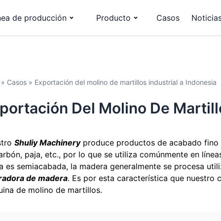
nea de producción
Producto
Casos
Noticia
»
Casos
»
Exportación del molino de martillos industrial a Indonesia
portación Del Molino De Martill
stro
Shuliy Machinery
produce productos de acabado fino 
arbón, paja, etc., por lo que se utiliza comúnmente en lín
a es semiacabada, la madera generalmente se procesa util
uradora de madera
. Es por esta característica que nuestro 
ina de molino de martillos.