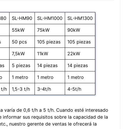
M80
SL-HM90
SL-HM1000
SL-HM1300
55kW
75kW
90kW
s
50 pcs
105 piezas
105 piezas
7,5kW
11kW
22kW
as
5 piezas
14 piezas
14 piezas
o
1 metro
1 metro
1 metro
 t/h
1,5-3 t/h
3-4t/h
4-5t/h
a varía de 0,6 t/h a 5 t/h. Cuando esté interesado
 informar sus requisitos sobre la capacidad de la
etc., nuestro gerente de ventas le ofrecerá la