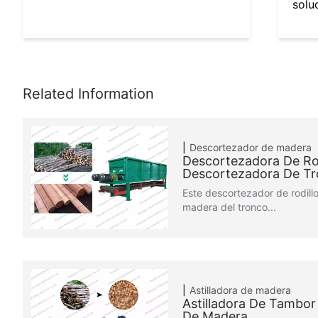
solu
Descortezador de madera
Descortezadora De Rod
Descortezadora De T
Este descortezador de rodillos
madera del tronco...
Astilladora de madera
Astilladora De Tambor
De Madera