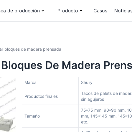
nea de producción
Producto
Casos
Noticia
car bloques de madera prensada
r Bloques De Madera Pren
Marca
Shuliy
Tacos de palets de mader
Productos finales
sin agujeros
75*75 mm, 90*90 mm, 1
Tamaño
mm, 145*145 mm, 145*1
etc.