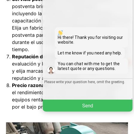
postventa brindado por el fabricante,
incluyendo la instalación, puesta en servicio,
capacitación y mantenimiento de los equipos.
Whatsapp
Elija un fabricante con un perfecto servicio
postventa para garantizar que los problemas
Email
Hi there! Thank you for visiting our
durante el uso del equipo puedan solucionarse a
website.
tiempo.
Wechat
Let me know if you need any help.
Reputación del fabricante
. Consulte la
evaluación y los comentarios de otros usuarios
1
You can chat with me to get the
Chat
latest quote or any questions.
y elija marcas y fabricantes con buena
reputación y alta credibilidad.
Precio razonable
. Considere de manera integral
el rendimiento y el precio de la máquina, elija
equipos rentables y evite sacrificar la calidad
Send
por el bajo precio.