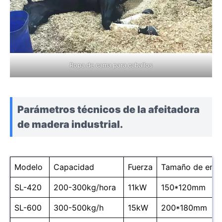
Ropa de cama para caballos
Parámetros técnicos de la afeitadora
de madera industrial.
Modelo
Capacidad
Fuerza
Tamaño de entr
SL-420
200-300kg/hora
11kW
150*120mm
SL-600
300-500kg/h
15kW
200*180mm