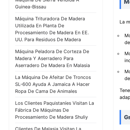
M
Guinea-Bissau
Máquina Trituradora De Madera
La m
Utilizada En Planta De
Procesamiento De Madera En EE.
Mo
UU. Para Residuos De Madera
de
Máquina Peladora De Corteza De
Mo
Madera Y Aserradero Para
in
Aserradero De Madera En Malasia
Mo
La Máquina De Afeitar De Troncos
de
SL-600 Ayuda A Jamaica A Hacer
Tene
Ropa De Cama De Animales
adap
Los Clientes Paquistaníes Visitan La
Fábrica De Máquinas De
G
Procesamiento De Madera Shuliy
Clientes De Malasia Visitan La