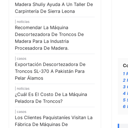
Madera Shuliy Ayuda A Un Taller De
Carpintería De Sierra Leona
noticias
Recomendar La Máquina
Descortezadora De Troncos De
Madera Para La Industria
Procesadora De Madera.
casos
Exportación Descortezadora De
C
Troncos SL-370 A Pakistán Para
1
Pelar Álamos
2
3
noticias
4
¿Cuál Es El Costo De La Máquina
5
Peladora De Troncos?
6
casos
Los Clientes Paquistaníes Visitan La
Fábrica De Máquinas De