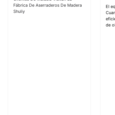
Fábrica De Aserraderos De Madera
El e
Shuliy
Cuan
efic
de o