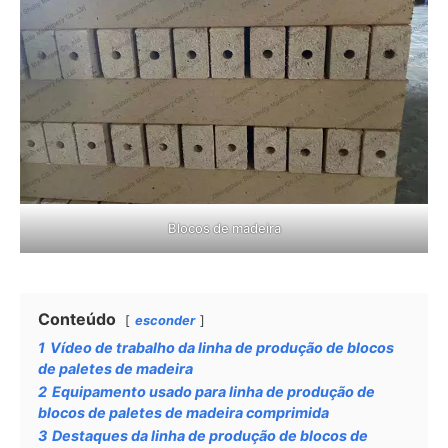
Blocos de madeira
Conteúdo
esconder
1
Vídeo de trabalho da linha de produção de blocos
de paletes de madeira
2
Equipamento usado para linha de produção de
blocos de paletes de madeira comprimida
3
Destaques da linha de produção de blocos de