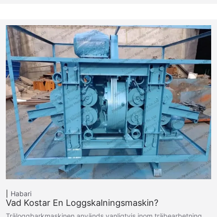
Habari
Vad Kostar En Loggskalningsmaskin?
Träloggbarkmaskinen används vanligtvis inom träbearbetning…