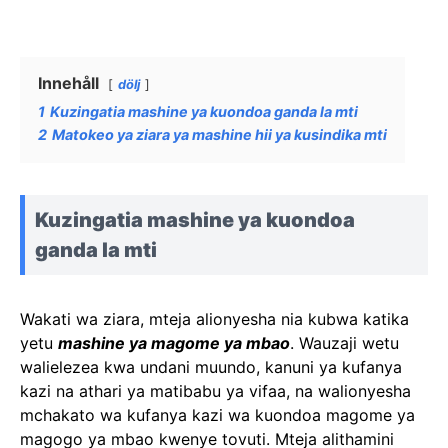
Innehåll
dölj
1
Kuzingatia mashine ya kuondoa ganda la mti
2
Matokeo ya ziara ya mashine hii ya kusindika mti
Kuzingatia mashine ya kuondoa
ganda la mti
Wakati wa ziara, mteja alionyesha nia kubwa katika
yetu
mashine ya magome ya mbao
. Wauzaji wetu
walielezea kwa undani muundo, kanuni ya kufanya
kazi na athari ya matibabu ya vifaa, na walionyesha
mchakato wa kufanya kazi wa kuondoa magome ya
magogo ya mbao kwenye tovuti. Mteja alithamini