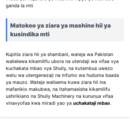
ganda la mti
Matokeo ya ziara ya mashine hii ya
kusindika mti
Kupitia ziara hii ya shambani, wateja wa Pakistan
walielewa kikamilifu ubora na utendaji wa vifaa vya
kuchakata mbao vya Shuliy, na kutambua uwezo
wetu wa utengenezaji na mfumo wa huduma baada
ya mauzo. Wateja walisema kuwa ziara hii ina
mafanikio makubwa, na itahamasisha kikamilifu
ushirikiano na Shuliy Machinery na kununua vifaa
vinavyofaa kwa miradi yao ya
uchakataji mbao
.