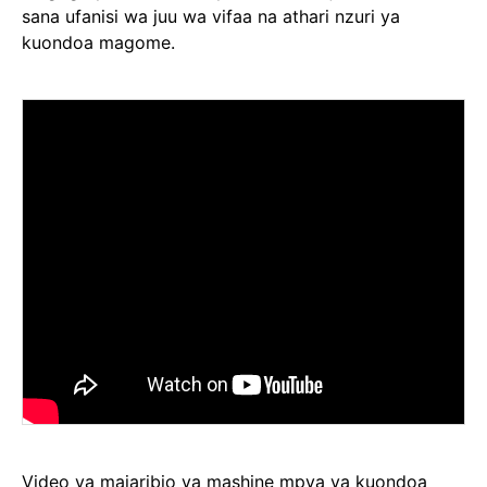
sana ufanisi wa juu wa vifaa na athari nzuri ya
kuondoa magome.
Video ya majaribio ya mashine mpya ya kuondoa