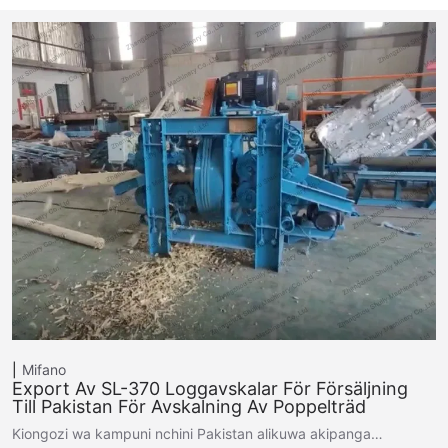
Mifano
Export Av SL-370 Loggavskalar För Försäljning
Till Pakistan För Avskalning Av Poppelträd
Kiongozi wa kampuni nchini Pakistan alikuwa akipanga…