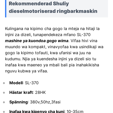
Rekommenderad Shuliy
dieselmotoriserad ringbarkmaskin
Kulingana na kipimo cha gogo la mteja na hitaji la
injini za dizeli, tunapendekeza mfano SL-370
mashine ya kuondoa gogo wima
. Vifaa hivi vina
muundo wa kompakt, vinavyofaa kwa usindikaji wa
gogo la kipimo tofauti, kwa ufanisi wa juu na
kudumu. Njia ya kuendesha injini ya dizeli sio tu
inafaa kwa maeneo ya mbali bali pia inahakikisha
nguvu kubwa ya vifaa.
Modell
: SL-370
Hästar kraft
: 28HK
Spänning
: 380v,50hz,3fasi
Inafaa kwa kipenyo cha kuni
: 10-35cm