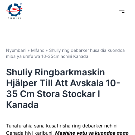
Nyumbani
»
Mifano
»
Shuliy ring debarker husaidia kuondoa
miba ya urefu wa 10-35cm nchini Kanada
Shuliy Ringbarkmaskin
Hjälper Till Att Avskala 10-
35 Cm Stora Stockar I
Kanada
Tunafurahia sana kusafirisha ring debarker nchini
Canada hivi karibuni.
Mashine yetu ya kuondoa gogo