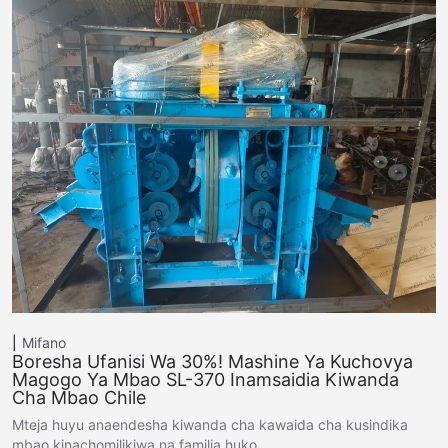
Mifano
Boresha Ufanisi Wa 30%! Mashine Ya Kuchovya
Magogo Ya Mbao SL-370 Inamsaidia Kiwanda
Cha Mbao Chile
Mteja huyu anaendesha kiwanda cha kawaida cha kusindika
mbao kinachomilikiwa na familia huko…