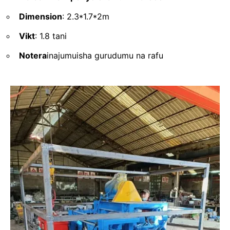
Dimension
: 2.3*1.7*2m
Vikt
: 1.8 tani
Notera
inajumuisha gurudumu na rafu