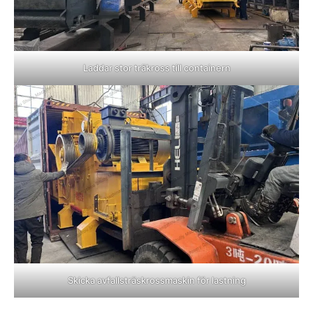
Laddar stor träkross till containern
Skicka avfallsträskrossmaskin för lastning