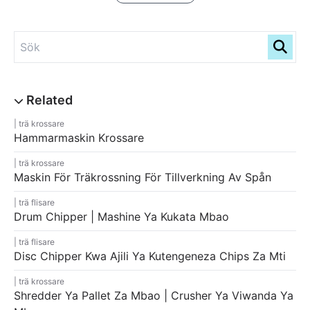
trä krossare
Hammarmaskin Krossare
trä krossare
Maskin För Träkrossning För Tillverkning Av Spån
trä flisare
Drum Chipper | Mashine Ya Kukata Mbao
trä flisare
Disc Chipper Kwa Ajili Ya Kutengeneza Chips Za Mti
trä krossare
Shredder Ya Pallet Za Mbao | Crusher Ya Viwanda Ya