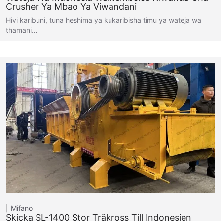
Crusher Ya Mbao Ya Viwandani
Hivi karibuni, tuna heshima ya kukaribisha timu ya wateja wa
thamani…
Mifano
Skicka SL-1400 Stor Träkross Till Indonesien