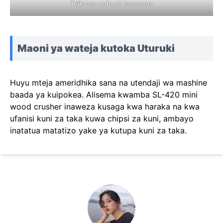
Träkross redo att levereras
Maoni ya wateja kutoka Uturuki
Huyu mteja ameridhika sana na utendaji wa mashine
baada ya kuipokea. Alisema kwamba SL-420 mini
wood crusher inaweza kusaga kwa haraka na kwa
ufanisi kuni za taka kuwa chipsi za kuni, ambayo
inatatua matatizo yake ya kutupa kuni za taka.