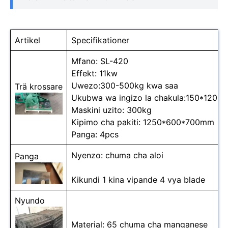
Artikel
Specifikationer
Mfano: SL-420
Effekt: 11kw
Uwezo:300-500kg kwa saa
Trä krossare
Ukubwa wa ingizo la chakula:150*120m
Maskini uzito: 300kg
Kipimo cha pakiti: 1250*600*700mm
Panga: 4pcs
Nyenzo: chuma cha aloi
Panga
Kikundi 1 kina vipande 4 vya blade
Nyundo
Material: 65 chuma cha manganese