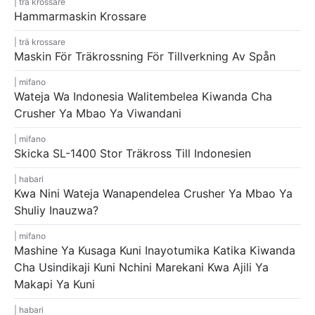
trä krossare
Hammarmaskin Krossare
trä krossare
Maskin För Träkrossning För Tillverkning Av Spån
mifano
Wateja Wa Indonesia Walitembelea Kiwanda Cha
Crusher Ya Mbao Ya Viwandani
mifano
Skicka SL-1400 Stor Träkross Till Indonesien
habari
Kwa Nini Wateja Wanapendelea Crusher Ya Mbao Ya
Shuliy Inauzwa?
mifano
Mashine Ya Kusaga Kuni Inayotumika Katika Kiwanda
Cha Usindikaji Kuni Nchini Marekani Kwa Ajili Ya
Makapi Ya Kuni
habari